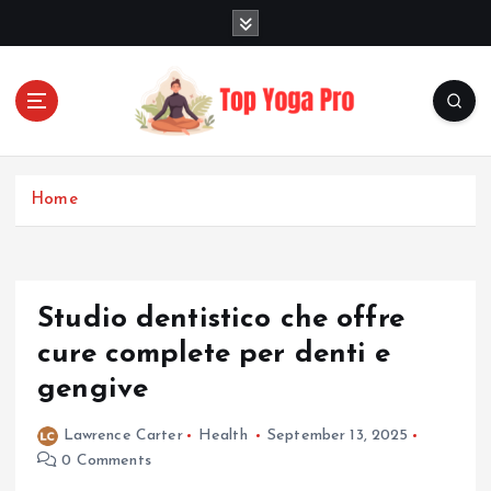
S
k
i
p
t
o
Elevating Your Practice, Enriching Your Well-being
c
o
Home
n
t
e
n
Studio dentistico che offre
t
cure complete per denti e
gengive
Lawrence Carter
Health
September 13, 2025
0 Comments