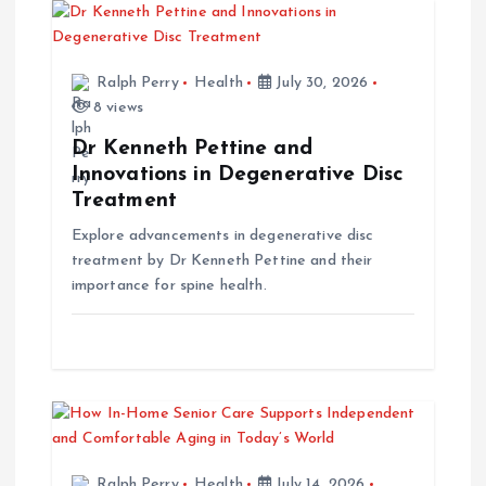
i
Ralph Perry
Health
July 30, 2026
g
8 views
a
Dr Kenneth Pettine and
Innovations in Degenerative Disc
t
Treatment
Explore advancements in degenerative disc
i
treatment by Dr Kenneth Pettine and their
importance for spine health.
o
n
Ralph Perry
Health
July 14, 2026