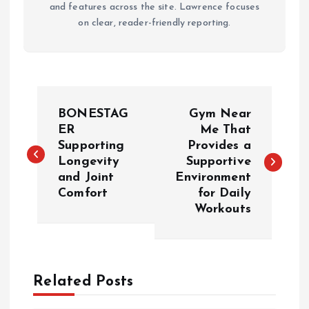
and features across the site. Lawrence focuses
on clear, reader-friendly reporting.
P
BONESTAG
Gym Near
o
ER
Me That
Supporting
Provides a
Longevity
Supportive
s
and Joint
Environment
Comfort
for Daily
t
Workouts
n
a
Related Posts
v